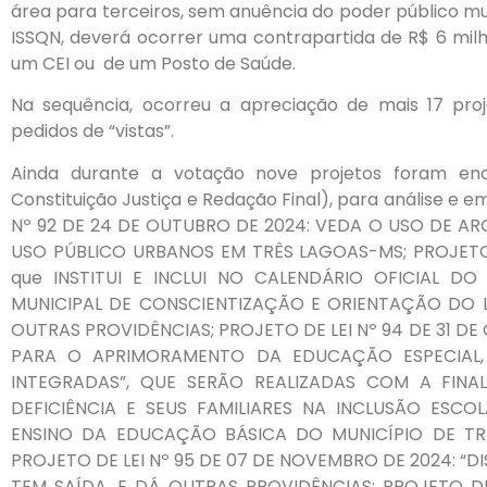
área para terceiros, sem anuência do poder público m
ISSQN, deverá ocorrer uma contrapartida de R$ 6 mil
um CEI ou de um Posto de Saúde.
Na sequência, ocorreu a apreciação de mais 17 proje
pedidos de “vistas”.
Ainda durante a votação nove projetos foram e
Constituição Justiça e Redação Final), para análise e e
Nº 92 DE 24 DE OUTUBRO DE 2024: VEDA O USO DE AR
USO PÚBLICO URBANOS EM TRÊS LAGOAS-MS; PROJETO 
que INSTITUI E INCLUI NO CALENDÁRIO OFICIAL D
MUNICIPAL DE CONSCIENTIZAÇÃO E ORIENTAÇÃO DO L
OUTRAS PROVIDÊNCIAS; PROJETO DE LEI Nº 94 DE 31 DE
PARA O APRIMORAMENTO DA EDUCAÇÃO ESPECIAL,
INTEGRADAS”, QUE SERÃO REALIZADAS COM A FIN
DEFICIÊNCIA E SEUS FAMILIARES NA INCLUSÃO ESCO
ENSINO DA EDUCAÇÃO BÁSICA DO MUNICÍPIO DE TRÊ
PROJETO DE LEI Nº 95 DE 07 DE NOVEMBRO DE 2024: 
TEM SAÍDA, E DÁ OUTRAS PROVIDÊNCIAS; PROJETO DE