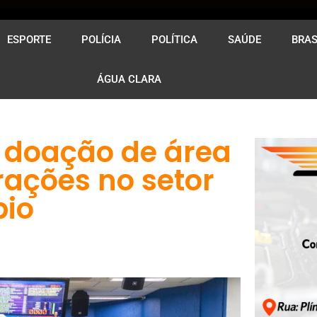
ESPORTE
POLÍCIA
POLÍTICA
SAÚDE
BRAS
ÁGUA CLARA
 doação de área
rações no setor
pio