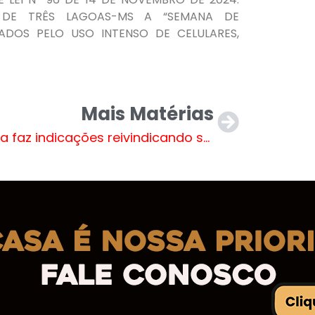
S DE TRÊS LAGOAS-MS A “SEMANA DE
DOS PELO USO INTENSO DE CELULARES,
Mais Matérias
Evalda faz indicações reivindicando serviços e melhoria em sinalização