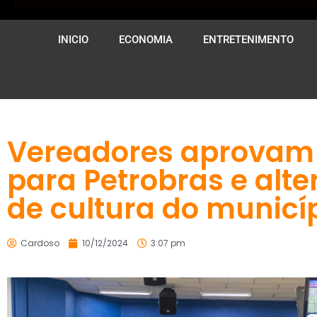
INICIO
ECONOMIA
ENTRETENIMENTO
Vereadores aprovam
para Petrobras e alte
de cultura do municí
Cardoso
10/12/2024
3:07 pm