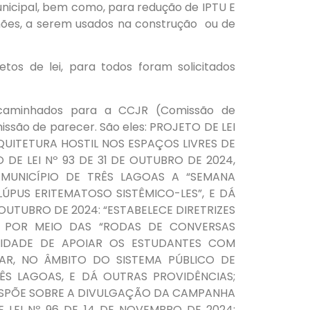
unicipal, bem como, para redução de IPTU E
hões, a serem usados na construção ou de
tos de lei, para todos foram solicitados
ncaminhados para a CCJR (Comissão de
missão de parecer. São eles: PROJETO DE LEI
QUITETURA HOSTIL NOS ESPAÇOS LIVRES DE
DE LEI Nº 93 DE 31 DE OUTUBRO DE 2024,
O MUNICÍPIO DE TRÊS LAGOAS A “SEMANA
ÚPUS ERITEMATOSO SISTÊMICO-LES”, E DÁ
 OUTUBRO DE 2024: “ESTABELECE DIRETRIZES
 POR MEIO DAS “RODAS DE CONVERSAS
ALIDADE DE APOIAR OS ESTUDANTES COM
LAR, NO ÂMBITO DO SISTEMA PÚBLICO DE
S LAGOAS, E DÁ OUTRAS PROVIDÊNCIAS;
“DISPÕE SOBRE A DIVULGAÇÃO DA CAMPANHA
 LEI Nº 96 DE 14 DE NOVEMBRO DE 2024: