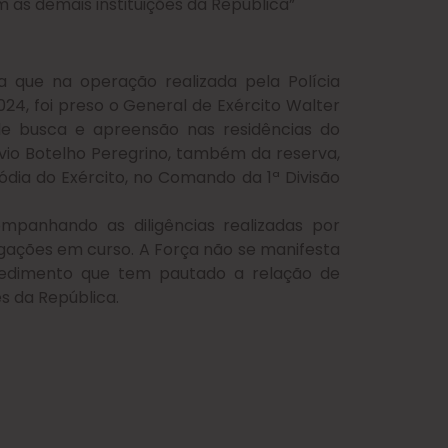
m as demais instituições da República”
 que na operação realizada pela Polícia
4, foi preso o General de Exército Walter
de busca e apreensão nas residências do
ávio Botelho Peregrino, também da reserva,
ódia do Exército, no Comando da 1ª Divisão
mpanhando as diligências realizadas por
gações em curso. A Força não se manifesta
cedimento que tem pautado a relação de
es da República.