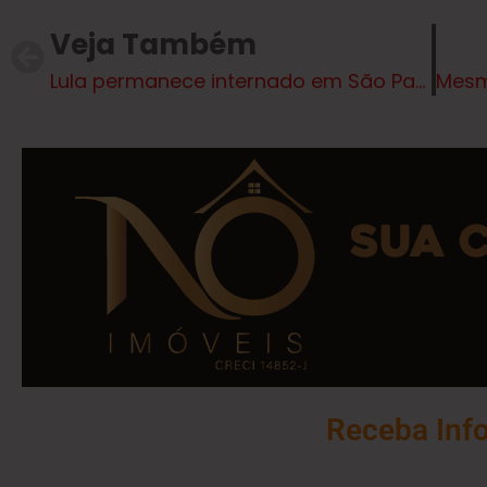
Veja Também
Lula permanece internado em São Paulo e deve voltar a Brasília na próxima semana
Receba Inf