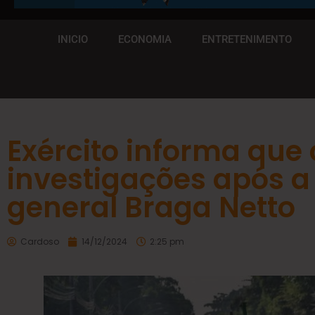
INICIO
ECONOMIA
ENTRETENIMENTO
Exército informa que
investigações após a
general Braga Netto
Cardoso
14/12/2024
2:25 pm