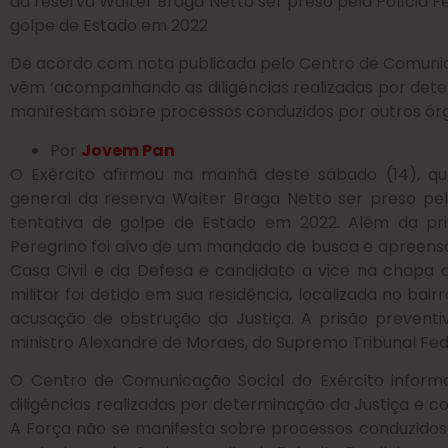
da reserva Walter Braga Netto ser preso pela Polícia 
golpe de Estado em 2022
De acordo com nota publicada pelo Centro de Comunica
vêm ‘acompanhando as diligências realizadas por dete
manifestam sobre processos conduzidos por outros ór
Por
Jovem Pan
O Exército afirmou na manhã deste sábado (14), q
general da reserva Walter Braga Netto ser preso pe
tentativa de golpe de Estado em 2022. Além da pris
Peregrino foi alvo de um mandado de busca e apreensã
Casa Civil e da Defesa e candidato a vice na chapa d
militar foi detido em sua residência, localizada no bai
acusação de obstrução da Justiça. A prisão preventiv
ministro Alexandre de Moraes, do Supremo Tribunal Fed
O Centro de Comunicação Social do Exército infor
diligências realizadas por determinação da Justiça e 
A Força não se manifesta sobre processos conduzido