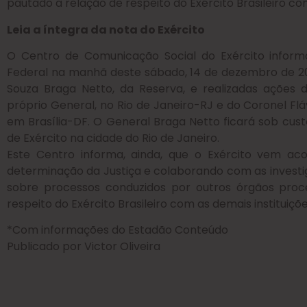
pautado a relação de respeito do Exército Brasileiro co
Leia a íntegra da nota do Exército
O Centro de Comunicação Social do Exército informa
Federal na manhã deste sábado, 14 de dezembro de 202
Souza Braga Netto, da Reserva, e realizadas ações 
próprio General, no Rio de Janeiro-RJ e do Coronel Fl
em Brasília-DF. O General Braga Netto ficará sob cust
de Exército na cidade do Rio de Janeiro.
Este Centro informa, ainda, que o Exército vem aco
determinação da Justiça e colaborando com as investi
sobre processos conduzidos por outros órgãos pro
respeito do Exército Brasileiro com as demais instituiçõ
*Com informações do Estadão Conteúdo
Publicado por Victor Oliveira