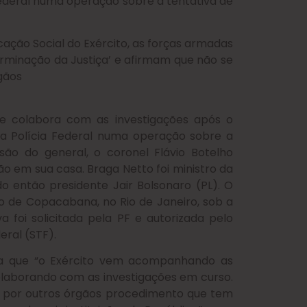
Federal numa operação sobre a tentativa de
ção Social do Exército, as forças armadas
rminação da Justiça’ e afirmam que não se
gãos
ue colabora com as investigações após o
la Polícia Federal numa operação sobre a
ão do general, o coronel Flávio Botelho
o em sua casa. Braga Netto foi ministro da
o então presidente Jair Bolsonaro (PL). O
rro de Copacabana, no Rio de Janeiro, sob a
a foi solicitada pela PF e autorizada pelo
eral (STF).
ma que “o Exército vem acompanhando as
colaborando com as investigações em curso.
s por outros órgãos procedimento que tem