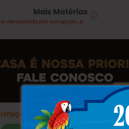
Mais Matérias
Mesmo denunciada por corrupção, empresa do DF ganha R$ 2 mi em emendas
ormações na Palma da Sua Mão