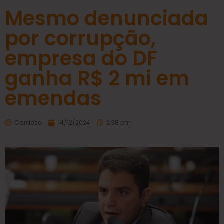
Mesmo denunciada
por corrupção,
empresa do DF
ganha R$ 2 mi em
emendas
Cardoso
14/12/2024
2:38 pm