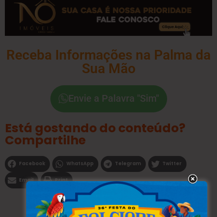
Receba Informações na Palma da
Sua Mão
Envie a Palavra "Sim"
Está gostando do conteúdo?
Compartilhe
Facebook
WhatsApp
Telegram
Twitter
Email
Print