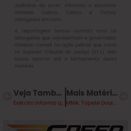
Judiciário do Acre”, informou o escritório
Almeida Castro, Castro e Turbay
Advogados em nota.
A reportagem tentou contato com os
advogados que representam o governador
Gladson Cameli na ação judicial que corre
no Superior Tribunal de Justiça (STJ). Não
houve retorno até o fechamento desta
matéria.
Veja Também
Mais Matérias
Exército informa que colabora com investigações após a prisão do general Braga Netto
MMA: Topete Dourado foi nocauteado antes de ser preso por bater na ex