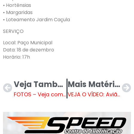
• Hortênsias
• Margaridas
• Loteamento Jardim Caçula
SERVIÇO
Local: Paço Municipal
Data: 18 de dezembro
Horário: 17h
Veja Também
Mais Matérias
FOTOS – Veja como foi o teatro “Click, diversão fora da tela”
VEJA O VÍDEO: Avião que saiu de MS é interceptado com 400 kg de cocaína em São Paulo