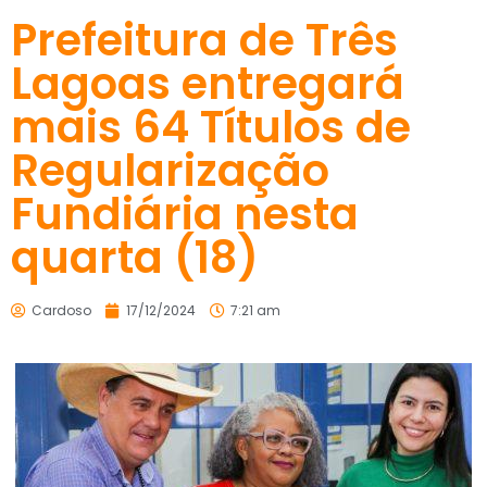
Prefeitura de Três
Lagoas entregará
mais 64 Títulos de
Regularização
Fundiária nesta
quarta (18)
Cardoso
17/12/2024
7:21 am