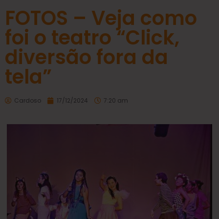
FOTOS – Veja como
foi o teatro “Click,
diversão fora da
tela”
Cardoso
17/12/2024
7:20 am