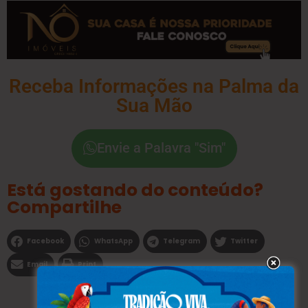
Receba Informações na Palma da
Sua Mão
Envie a Palavra "Sim"
Está gostando do conteúdo?
Compartilhe
Facebook
WhatsApp
Telegram
Twitter
Email
Print