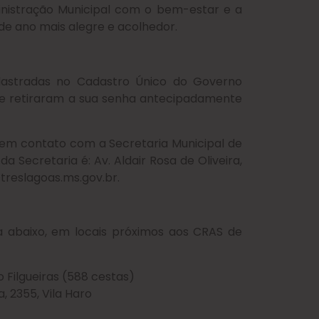
ministração Municipal com o bem-estar e a
de ano mais alegre e acolhedor.
adastradas no Cadastro Único do Governo
ue retiraram a sua senha antecipadamente
 em contato com a Secretaria Municipal de
a Secretaria é: Av. Aldair Rosa de Oliveira,
treslagoas.ms.gov.br.
 abaixo, em locais próximos aos CRAS de
 Filgueiras (588 cestas)
, 2355, Vila Haro