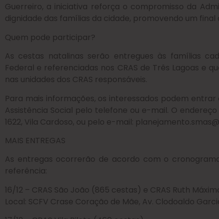
Guerreiro, a iniciativa reforça o compromisso da Ad
dignidade das famílias da cidade, promovendo um final 
Quem pode participar?
As cestas natalinas serão entregues às famílias c
Federal e referenciadas nos CRAS de Três Lagoas e q
nas unidades dos CRAS responsáveis.
Para mais informações, os interessados podem entrar
Assistência Social pelo telefone ou e-mail. O endereço d
1622, Vila Cardoso, ou pelo e-mail: planejamento.smas@
MAIS ENTREGAS
As entregas ocorrerão de acordo com o cronograma
referência:
16/12 – CRAS São João (865 cestas) e CRAS Ruth Máximo
Local: SCFV Crase Coração de Mãe, Av. Clodoaldo Garcia