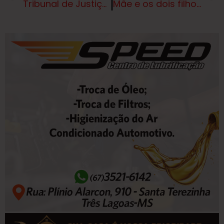
Tribunal de Justiça elege novos gestores para o biênio 2025/2026
Mãe e os dois filhos são as vítimas fatais de acidente no Mato Grosso do Sul