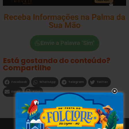
Receba Informações na Palma da
Sua Mão
Envie a Palavra "Sim"
Está gostando do conteúdo?
Compartilhe
Facebook
WhatsApp
Telegram
Twitter
Email
Print