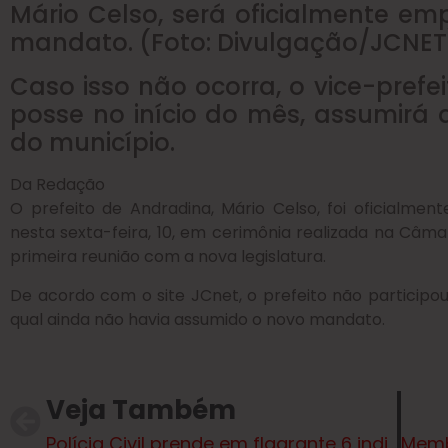
Mário Celso, será oficialmente e
mandato. (Foto: Divulgação/JCNET
Caso isso não ocorra, o vice-prefe
posse no início do mês, assumirá
do município.
Da Redação
O prefeito de Andradina, Mário Celso, foi oficialm
nesta sexta-feira, 10, em cerimônia realizada na Câ
primeira reunião com a nova legislatura.
De acordo com o site JCnet, o prefeito não participou 
qual ainda não havia assumido o novo mandato.
Veja Também
Polícia Civil prende em flagrante 6 indivíduos pelos crimes de furto qualificado e associação criminosa em Água Clara.