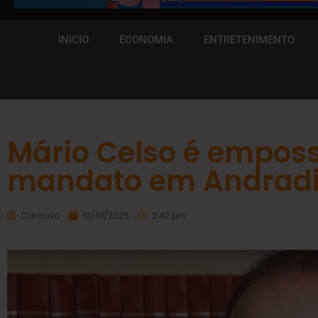
INICIO
ECONOMIA
ENTRETENIMENTO
Mário Celso é empos
mandato em Andrad
Cardoso
10/01/2025
2:42 pm