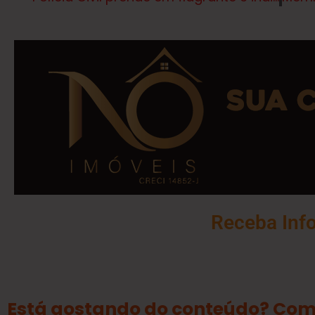
Receba Inf
Está gostando do conteúdo? Com