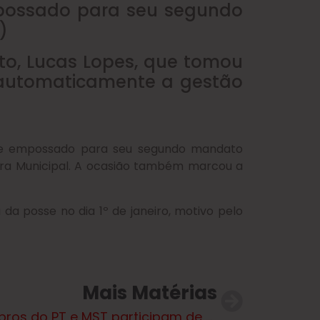
mpossado para seu segundo
)
ito, Lucas Lopes, que tomou
 automaticamente a gestão
ente empossado para seu segundo mandato
mara Municipal. A ocasião também marcou a
da posse no dia 1º de janeiro, motivo pelo
Mais Matérias
Membros do PT e MST participam de posse de Maduro na Venezuela