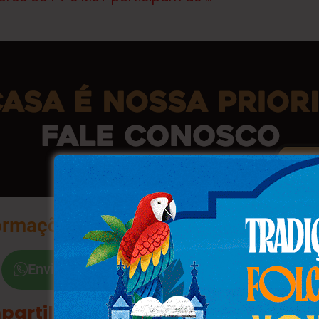
ormações na Palma da Sua Mão
Envie a Palavra "Sim"
partilhe