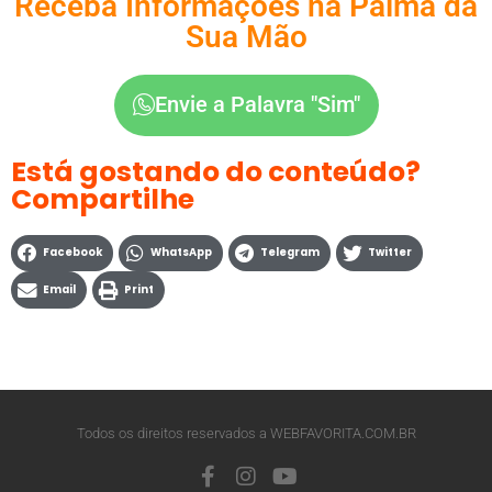
Receba Informações na Palma da
Sua Mão
Envie a Palavra "Sim"
Está gostando do conteúdo?
Compartilhe
Facebook
WhatsApp
Telegram
Twitter
Email
Print
Todos os direitos reservados a WEBFAVORITA.COM.BR