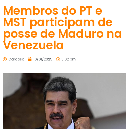
Membros do PT e
MST participam de
posse de Maduro na
Venezuela
Cardoso
10/01/2025
3:02 pm