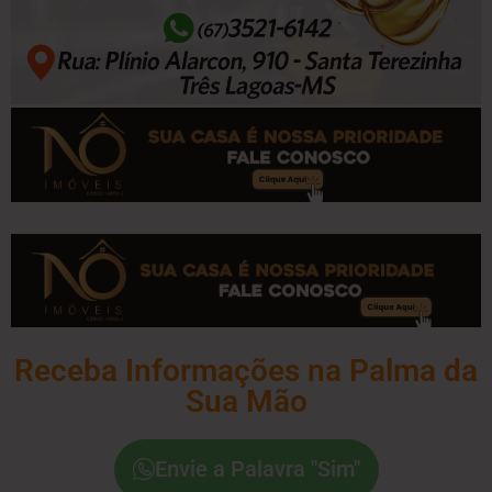
Receba Informações na Palma da
Sua Mão
Envie a Palavra "Sim"