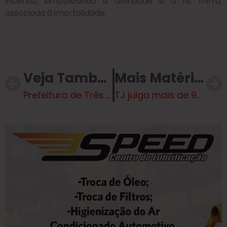
incenso, simbolizando a divindade e a fé; mirra,
associada à imortalidade.
Veja Também
Mais Matérias
Prefeitura de Três Lagoas inicia, na segunda (13), reforma da rampa para barcos do Balneário Municipal
TJ julga mais de 94 mil processos e reduz acervo pelo terceiro ano consecutivo