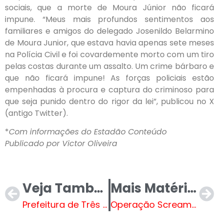
sociais, que a morte de Moura Júnior não ficará
impune. “Meus mais profundos sentimentos aos
familiares e amigos do delegado Josenildo Belarmino
de Moura Junior, que estava havia apenas sete meses
na Polícia Civil e foi covardemente morto com um tiro
pelas costas durante um assalto. Um crime bárbaro e
que não ficará impune! As forças policiais estão
empenhadas à procura e captura do criminoso para
que seja punido dentro do rigor da lei”, publicou no X
(antigo Twitter).
*
Com informações do Estadão Conteúdo
Publicado por Victor Oliveira
Veja Também
Mais Matérias
Prefeitura de Três Lagoas conclui asfalto da Rua Coronel João Gonçalves de Oliveira
Operação Scream Fake prende 12 pessoas, incluíndo líderes de ONG, por vínculos com o PCC