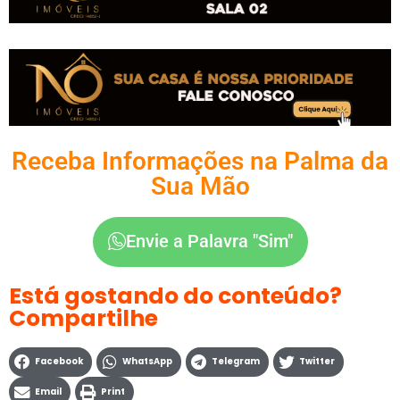
Receba Informações na Palma da
Sua Mão
Envie a Palavra "Sim"
Está gostando do conteúdo?
Compartilhe
Facebook
WhatsApp
Telegram
Twitter
Email
Print