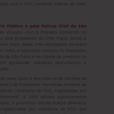
ção com o PCC, incluindo líderes de ONG,
rio Público e pela Polícia Civil de São
s de vínculos com o Primeiro Comando da
e o vice-presidente da ONG Pacto Social &
entos. Além deles, três advogados também
am Fake, a operação cumpriu 14 mandados
o de São Paulo e na cidade de Londrina, no
ram apreender celulares, documentos e
ções.
rês anos, após a descoberta de cartões de
ária 2 de Presidente Venceslau. Análises de
ráticas criminosas do PCC, organizadas em
financeiro”. A ONG estava supostamente
ciário. O promotor Lincoln Gakiya destacou
orquestradas por membros do PCC, que