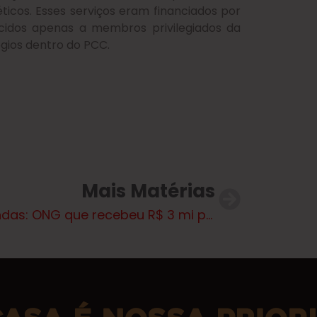
ticos. Esses serviços eram financiados por
recidos apenas a membros privilegiados da
égios dentro do PCC.
Mais Matérias
Emendas: ONG que recebeu R$ 3 mi para capacitação faz shows sertanejos