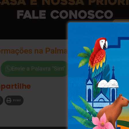
ormações na Palma da Sua Mão
Envie a Palavra "Sim"
partilhe
l
Print