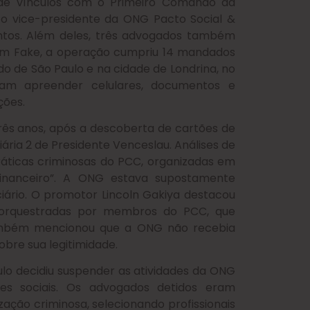
s de vínculos com o Primeiro Comando da
e o vice-presidente da ONG Pacto Social &
entos. Além deles, três advogados também
am Fake, a operação cumpriu 14 mandados
o de São Paulo e na cidade de Londrina, no
ram apreender celulares, documentos e
ções.
rês anos, após a descoberta de cartões de
ária 2 de Presidente Venceslau. Análises de
ráticas criminosas do PCC, organizadas em
financeiro”. A ONG estava supostamente
ciário. O promotor Lincoln Gakiya destacou
orquestradas por membros do PCC, que
também mencionou que a ONG não recebia
obre sua legitimidade.
ulo decidiu suspender as atividades da ONG
s sociais. Os advogados detidos eram
ação criminosa, selecionando profissionais