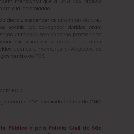
também mencionou que a ONG não recebia
obre sua legitimidade.
ulo decidiu suspender as atividades da ONG
s sociais. Os advogados detidos eram
ação criminosa, selecionando profissionais
ticos. Esses serviços eram financiados por
recidos apenas a membros privilegiados da
égios dentro do PCC.
s com PCC
ção com o PCC, incluindo líderes de ONG,
rio Público e pela Polícia Civil de São