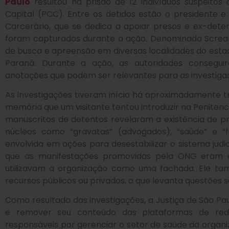
Paulo
resultou na prisão de 12 indivíduos suspeito
Capital (PCC). Entre os detidos estão o presidente 
Carcerário, que se dedica a apoiar presos e ex-det
foram capturados durante a ação. Denominada Scre
de busca e apreensão em diversas localidades do estad
Paraná. Durante a ação, as autoridades consegui
anotações que podem ser relevantes para as investiga
As investigações tiveram início há aproximadamente t
memória que um visitante tentou introduzir na Penitenci
manuscritos de detentos revelaram a existência de p
núcleos como “gravatas” (advogados), “saúde” e “
envolvida em ações para desestabilizar o sistema judi
que as manifestações promovidas pela ONG eram 
utilizavam a organização como uma fachada. Ele 
recursos públicos ou privados, o que levanta questões s
Como resultado das investigações, a Justiça de São Pa
e remover seu conteúdo das plataformas de rede
responsáveis por gerenciar o setor de saúde da organiz