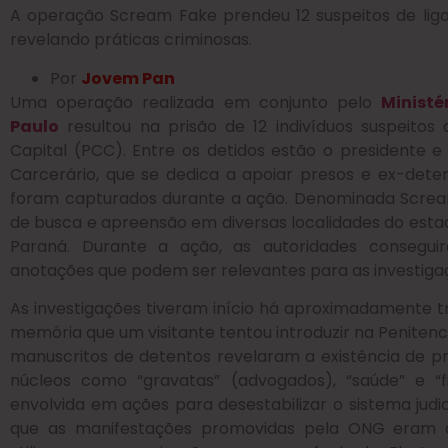
A operação Scream Fake prendeu 12 suspeitos de liga
revelando práticas criminosas.
Por
Jovem Pan
Uma operação realizada em conjunto pelo
Ministé
Paulo
resultou na prisão de 12 indivíduos suspeito
Capital (PCC). Entre os detidos estão o presidente 
Carcerário, que se dedica a apoiar presos e ex-det
foram capturados durante a ação. Denominada Scre
de busca e apreensão em diversas localidades do estad
Paraná. Durante a ação, as autoridades consegui
anotações que podem ser relevantes para as investiga
As investigações tiveram início há aproximadamente t
memória que um visitante tentou introduzir na Penitenci
manuscritos de detentos revelaram a existência de p
núcleos como “gravatas” (advogados), “saúde” e “
envolvida em ações para desestabilizar o sistema judi
que as manifestações promovidas pela ONG eram 