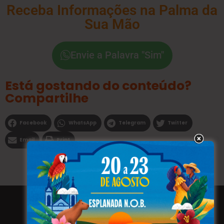
Receba Informações na Palma da
Sua Mão
Envie a Palavra "Sim"
Está gostando do conteúdo?
Compartilhe
Facebook
WhatsApp
Telegram
Twitter
Email
Print
Todos os direitos reservados a WEBFAVORITA.COM.BR