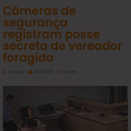
Câmeras de
segurança
registram posse
secreta de vereador
foragido
Cardoso
16/01/2025
6:51 am