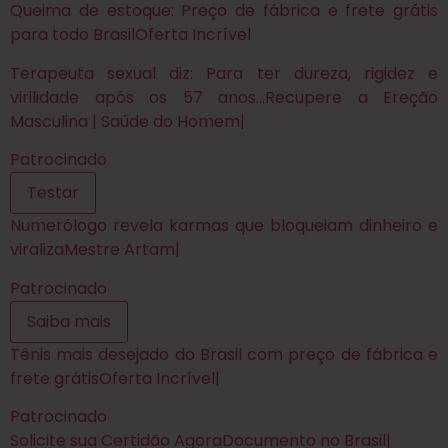
Queima de estoque: Preço de fábrica e frete grátis
para todo Brasil
Oferta Incrível
Terapeuta sexual diz: Para ter dureza, rigidez e
virilidade após os 57 anos…
Recupere a Ereção
Masculina | Saúde do Homem
|
Patrocinado
Testar
Numerólogo revela karmas que bloqueiam dinheiro e
viraliza
Mestre Artam
|
Patrocinado
Saiba mais
Tênis mais desejado do Brasil com preço de fábrica e
frete grátis
Oferta Incrível
|
Patrocinado
Solicite sua Certidão Agora
Documento no Brasil
|