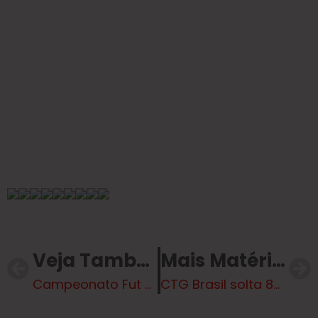
Veja Também
Mais Matérias
Campeonato Fut 7 da União São João: 21 Equipes Disputam o Título -Vídeo
CTG Brasil solta 80 mil peixes da espécie pintado no rio Paraná