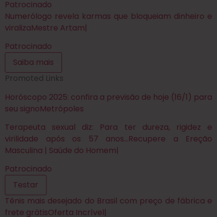
Patrocinado
Numerólogo revela karmas que bloqueiam dinheiro e
viraliza
Mestre Artam
|
Patrocinado
Saiba mais
Promoted Links
Horóscopo 2025: confira a previsão de hoje (16/1) para
seu signo
Metrópoles
Terapeuta sexual diz: Para ter dureza, rigidez e
virilidade após os 57 anos…
Recupere a Ereção
Masculina | Saúde do Homem
|
Patrocinado
Testar
Tênis mais desejado do Brasil com preço de fábrica e
frete grátis
Oferta Incrível
|