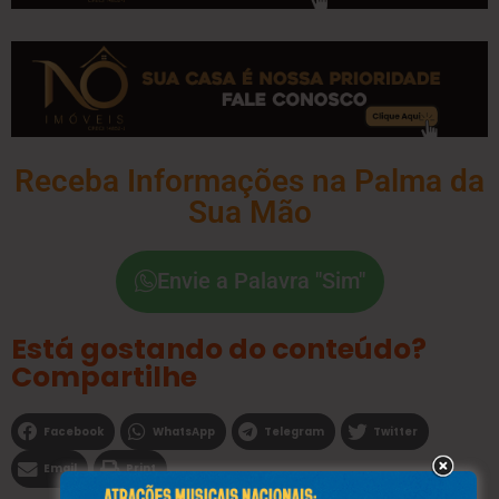
Receba Informações na Palma da
Sua Mão
Envie a Palavra "Sim"
Está gostando do conteúdo?
Compartilhe
Facebook
WhatsApp
Telegram
Twitter
Email
Print