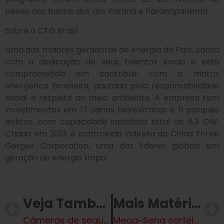
peixes nas bacias dos rios Paraná e Paranapanema.
Sobre a CTG Brasil
Uma das maiores geradoras de energia do País, conta
com a dedicação de seus talentos locais e está
comprometida em contribuir com a matriz
energética brasileira, pautada pela responsabilidade
social e respeito ao meio ambiente. A empresa tem
investimentos em 17 usinas hidrelétricas e 11 parques
eólicos, com capacidade instalada total de 8,3 GW.
Criada em 2013, é controlada indireta da China Three
Gorges Corporation, uma das líderes globais em
geração de energia limpa.
Veja Também
Mais Matérias
Câmeras de segurança registram posse secreta de vereador foragido
Mega-Sena sorteia nesta quinta-feira prêmio acumulado em R$ 38 milhões