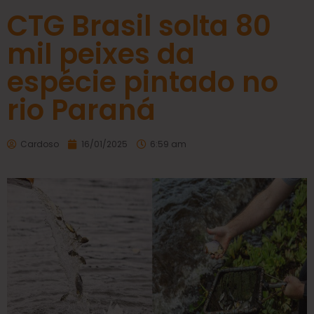
CTG Brasil solta 80
mil peixes da
espécie pintado no
rio Paraná
Cardoso
16/01/2025
6:59 am