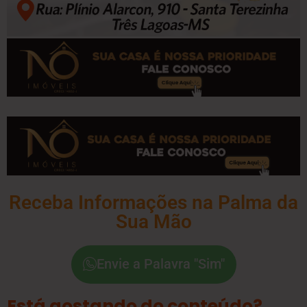
Receba Informações na Palma da
Sua Mão
Envie a Palavra "Sim"
Está gostando do conteúdo?