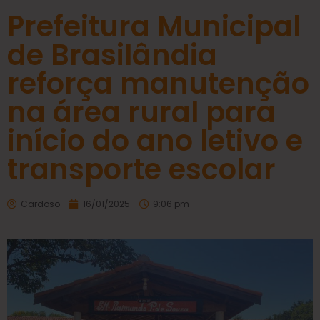
Prefeitura Municipal
de Brasilândia
reforça manutenção
na área rural para
início do ano letivo e
transporte escolar
Cardoso
16/01/2025
9:06 pm