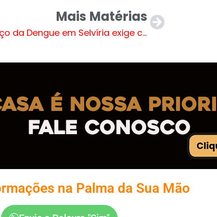
Mais Matérias
Avanço da Dengue em Selvíria exige cuidados; Prefeitura continua intensificando ações
ormações na Palma da Sua Mão