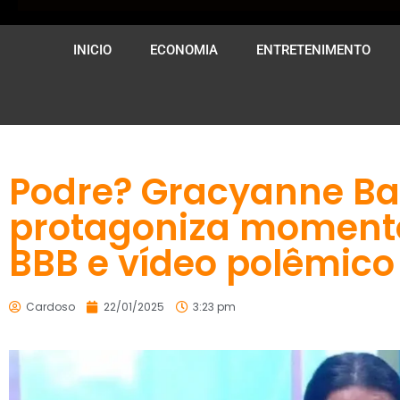
INICIO
ECONOMIA
ENTRETENIMENTO
Podre? Gracyanne B
protagoniza momento
BBB e vídeo polêmico 
Cardoso
22/01/2025
3:23 pm