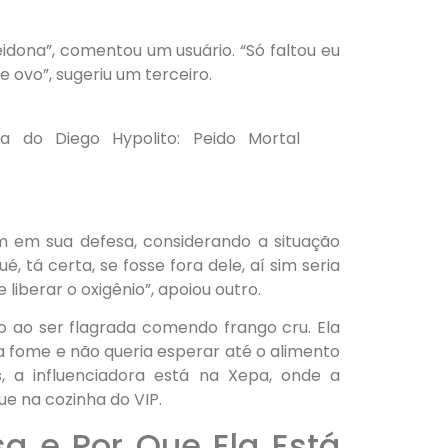
idona”, comentou um usuário. “Só faltou eu
de ovo”, sugeriu um terceiro.
 do Diego Hypolito: Peido Mortal
m em sua defesa, considerando a situação
, tá certa, se fosse fora dele, aí sim seria
iberar o oxigênio”, apoiou outro.
ão ao ser flagrada comendo frango cru. Ela
 fome e não queria esperar até o alimento
, a influenciadora está na Xepa, onde a
e na cozinha do VIP.
 e Por Que Ela Está