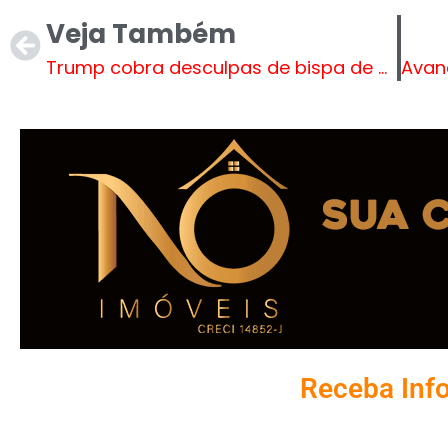
Veja Também
Trump cobra desculpas de bispa de Washington após discurso polêmico
Receba Inf