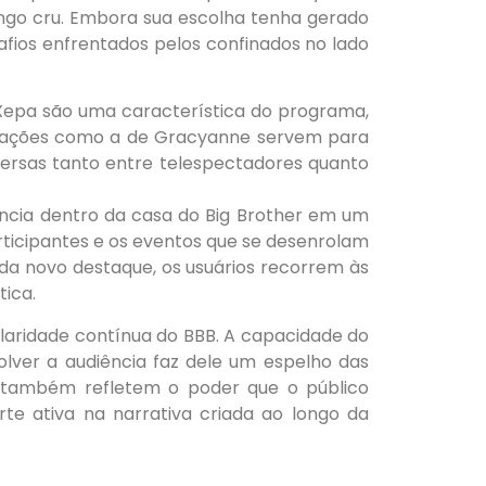
ango cru. Embora sua escolha tenha gerado
ios enfrentados pelos confinados no lado
e Xepa são uma característica do programa,
Situações como a de Gracyanne servem para
nversas tanto entre telespectadores quanto
ência dentro da casa do Big Brother em um
rticipantes e os eventos que se desenrolam
a novo destaque, os usuários recorrem às
tica.
laridade contínua do BBB. A capacidade do
lver a audiência faz dele um espelho das
s também refletem o poder que o público
e ativa na narrativa criada ao longo da