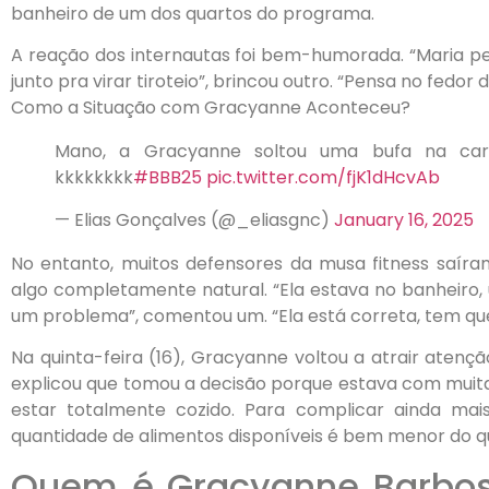
banheiro de um dos quartos do programa.
A reação dos internautas foi bem-humorada. “Maria pe
junto pra virar tiroteio”, brincou outro. “Pensa no fedor 
Como a Situação com Gracyanne Aconteceu?
Mano, a Gracyanne soltou uma bufa na cara
kkkkkkkk
#BBB25
pic.twitter.com/fjK1dHcvAb
— Elias Gonçalves (@_eliasgnc)
January 16, 2025
No entanto, muitos defensores da musa fitness saíra
algo completamente natural. “Ela estava no banheiro, ué
um problema”, comentou um. “Ela está correta, tem que l
Na quinta-feira (16), Gracyanne voltou a atrair atenç
explicou que tomou a decisão porque estava com muita
estar totalmente cozido. Para complicar ainda mais
quantidade de alimentos disponíveis é bem menor do qu
Quem é Gracyanne Barbosa