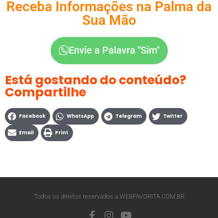
Receba Informações na Palma da
Sua Mão
Envie a Palavra "Sim"
Está gostando do conteúdo?
Compartilhe
Facebook
WhatsApp
Telegram
Twitter
Email
Print
Todos os direitos reservados a WEBFAVORITA.COM.BR