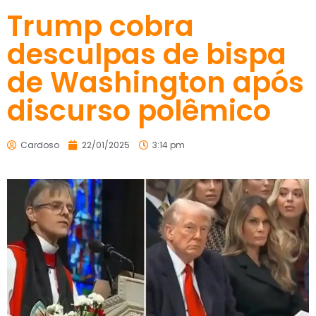
Trump cobra
desculpas de bispa
de Washington após
discurso polêmico
Cardoso
22/01/2025
3:14 pm