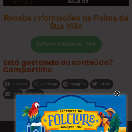
Receba Informações na Palma da
Sua Mão
Envie a Palavra "Sim"
Está gostando do conteúdo?
Compartilhe
Facebook
WhatsApp
Telegram
Twitter
Email
Print