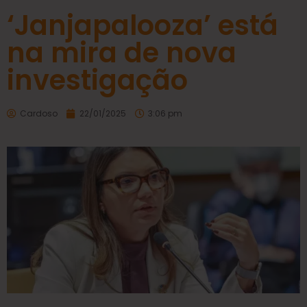
‘Janjapalooza’ está
na mira de nova
investigação
Cardoso
22/01/2025
3:06 pm