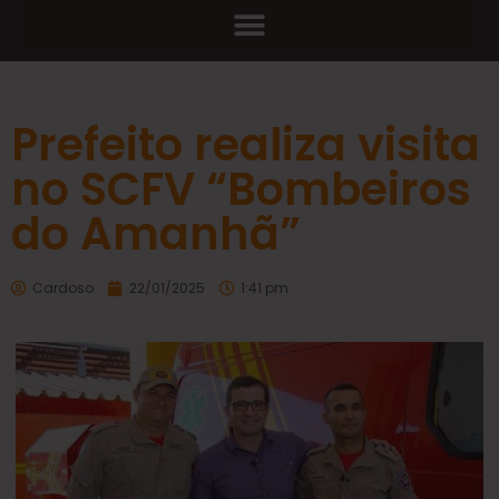
Prefeito realiza visita
no SCFV “Bombeiros
do Amanhã”
Cardoso
22/01/2025
1:41 pm