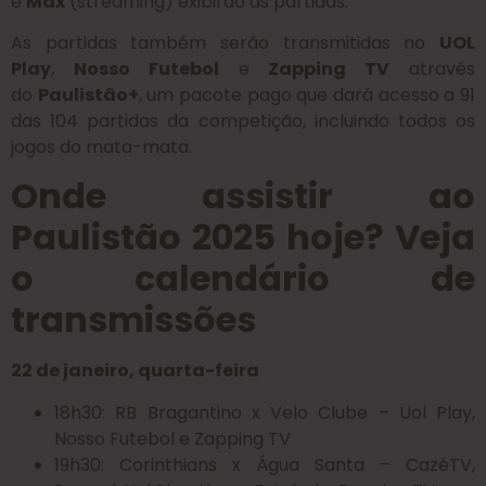
e
Max
(streaming) exibirão as partidas.
As partidas também serão transmitidas no
UOL
Play
,
Nosso Futebol
e
Zapping TV
através
do
Paulistão+
, um pacote pago que dará acesso a 91
das 104 partidas da competição, incluindo todos os
jogos do mata-mata.
Onde assistir ao
Paulistão 2025 hoje? Veja
o calendário de
transmissões
22 de janeiro, quarta-feira
18h30: RB Bragantino x Velo Clube – Uol Play,
Nosso Futebol e Zapping TV
19h30: Corinthians x Água Santa – CazéTV,