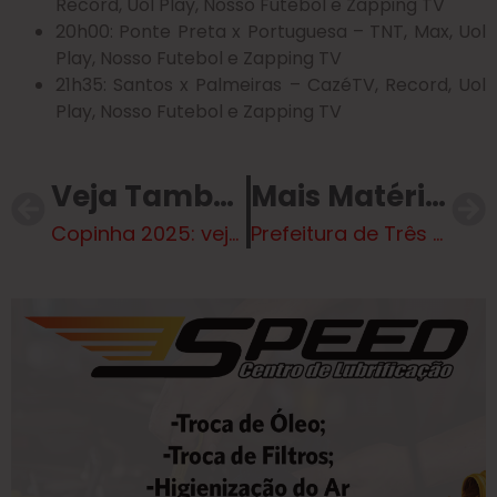
Record, Uol Play, Nosso Futebol e Zapping TV
20h00: Ponte Preta x Portuguesa – TNT, Max, Uol
Play, Nosso Futebol e Zapping TV
21h35: Santos x Palmeiras – CazéTV, Record, Uol
Play, Nosso Futebol e Zapping TV
Veja Também
Mais Matérias
Copinha 2025: veja os times classificados à final
Prefeitura de Três Lagoas discute melhorias logísticas com os Correios