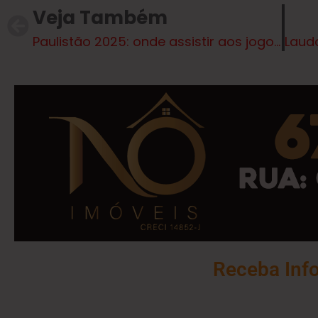
Veja Também
Paulistão 2025: onde assistir aos jogos hoje? Confira a lista completa de transmissão
Receba Inf