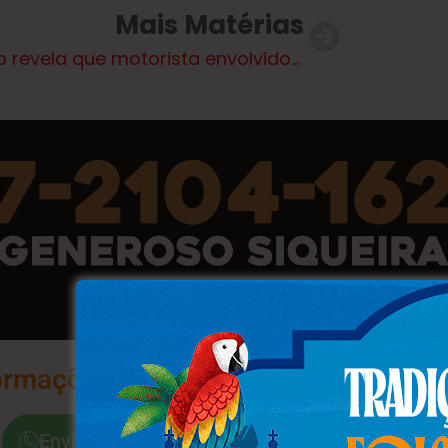
Mais Matérias
Laudo revela que motorista envolvido em acidente com 39 mortos estava sob efeito de cocaína e ecstasy
ormações na Palma da Sua Mão
Envie a Palavra "Sim"