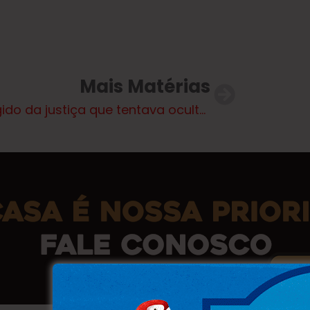
Mais Matérias
foragido da justiça que tentava ocultar sua identidade, resultando em sua prisão em Três Lagoas.