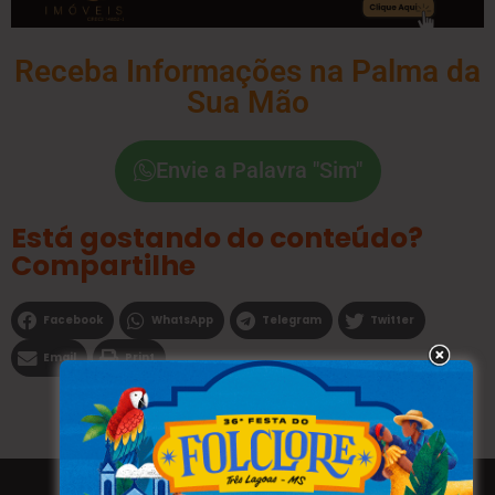
Receba Informações na Palma da
Sua Mão
Envie a Palavra "Sim"
Está gostando do conteúdo?
Compartilhe
Facebook
WhatsApp
Telegram
Twitter
Email
Print