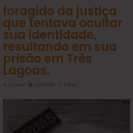
foragido da justiça
que tentava ocultar
sua identidade,
resultando em sua
prisão em Três
Lagoas.
Cardoso
22/01/2025
5:41 pm