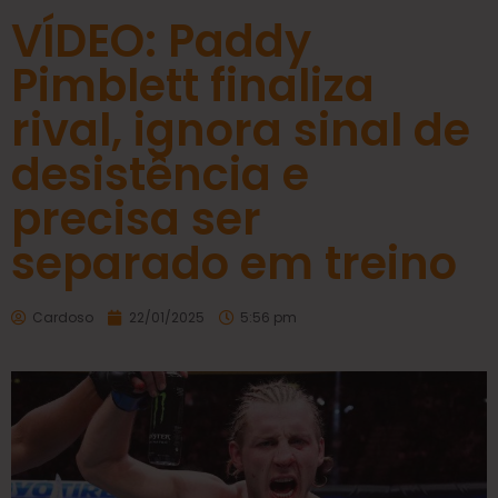
VÍDEO: Paddy
Pimblett finaliza
rival, ignora sinal de
desistência e
precisa ser
separado em treino
Cardoso
22/01/2025
5:56 pm