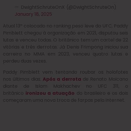
— DwightSchruteOnX (@DwightSchruteOn)
January 18, 2025
Atual 13º colocado no ranking peso leve do UFC, Paddy
Pimblett chegou à organização em 2021, disputou seis
lutas e venceu todas. O britânico tem um cartel de 22
vitórias e três derrotas. Já Denis Frimpong iniciou sua
carreira no MMA em 2023, venceu quatro lutas e
perdeu duas vezes.
Paddy Pimblett vem tentando roubar os holofotes
nos últimos dias.
Após a derrota
de Renato Moicano
diante de Islam Makhachev no UFC 311, o
britânico
ironizou a atuação
do brasileiro e os dois
começaram uma nova troca de farpas pela internet.