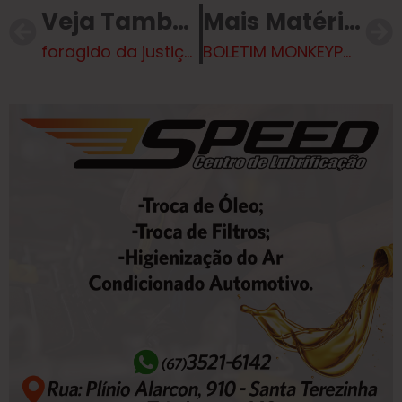
Veja Também
Mais Matérias
foragido da justiça que tentava ocultar sua identidade, resultando em sua prisão em Três Lagoas.
BOLETIM MONKEYPOX – 21 de janeiro de 2025// BOLETIM DENGUE E LEISHMANIOSE – 21 de janeiro de 2025// BOLETIM COVID-19 – 21 de janeiro de 2025