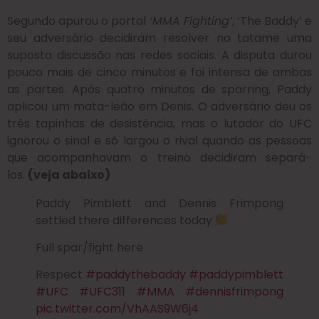
Segundo apurou o portal
‘MMA Fighting’
, ‘The Baddy’ e
seu adversário decidiram resolver no tatame uma
suposta discussão nas redes sociais. A disputa durou
pouco mais de cinco minutos e foi intensa de ambas
as partes. Após quatro minutos de sparring, Paddy
aplicou um mata-leão em Denis. O adversário deu os
três tapinhas de desistência, mas o lutador do UFC
ignorou o sinal e só largou o rival quando as pessoas
que acompanhavam o treino decidiram separá-
los.
(veja abaixo)
Paddy Pimblett and Dennis Frimpong
settled there differences today
Full spar/fight here
Respect
#paddythebaddy
#paddypimblett
#UFC
#UFC311
#MMA
#dennisfrimpong
pic.twitter.com/VhAAS9W6j4