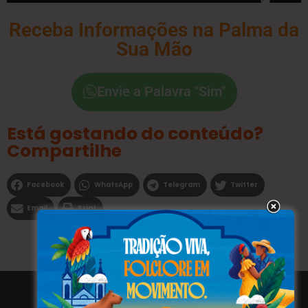
Receba Informações na Palma da
Sua Mão
Envie a Palavra "Sim"
Está gostando do conteúdo?
Compartilhe
Facebook
WhatsApp
Telegram
Twitter
Email
Print
Todos os direitos reservados a WEBFAVORITA.COM.BR