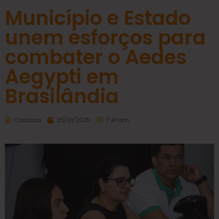
Município e Estado
unem esforços para
combater o Aedes
Aegypti em
Brasilândia
Cardoso
25/01/2025
7:41 am