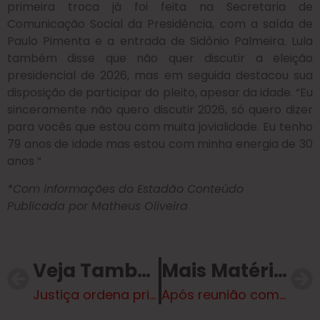
primeira troca já foi feita na Secretaria de
Comunicação Social da Presidência, com a saída de
Paulo Pimenta e a entrada de Sidônio Palmeira. Lula
também disse que não quer discutir a eleição
presidencial de 2026, mas em seguida destacou sua
disposição de participar do pleito, apesar da idade. “Eu
sinceramente não quero discutir 2026, só quero dizer
para vocês que estou com muita jovialidade. Eu tenho
79 anos de idade mas estou com minha energia de 30
anos “
*Com informações do Estadão Conteúdo
Publicada por Matheus Oliveira
Veja Também
Mais Matérias
Justiça ordena prisão da Dama do Tráfico, que visitou o Ministério da Justiça
Após reunião com sindicatos, Prefeitura de Três Lagoas determina nova compensação de horas extras