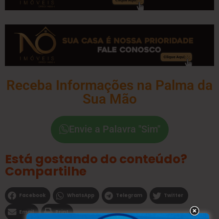
Receba Informações na Palma da
Sua Mão
Envie a Palavra "Sim"
Está gostando do conteúdo?
Compartilhe
Facebook
WhatsApp
Telegram
Twitter
Email
Print