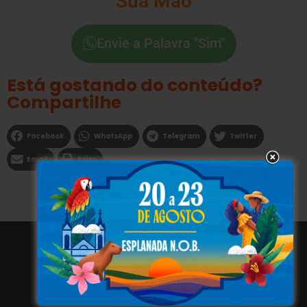
Sua Mão
Envie a Palavra "Sim"
Está gostando do conteúdo?
Compartilhe
Facebook
WhatsApp
Telegram
Twitter
Email
Print
Todos os direitos reservados a WEBFAVORITA.COM.BR