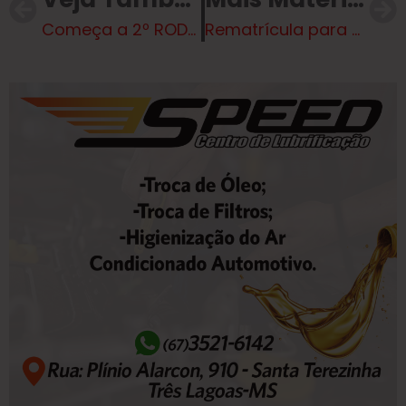
Começa a 2º RODADA DA LIGA FUT 7 INTERIOR DE FUTEBOL SOCIETY – EDIÇÃO 2025
Rematrícula para os projetos da Cultura iniciam nesta segunda-feira, dia 03 de fevereiro