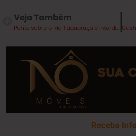
Veja Também
Ponte sobre o Rio Taquaruçu é interditada e rota alternativa recebe patrolamento
Receba Inf