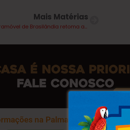
Mais Matérias
Castramóvel de Brasilândia retoma atividades com novo ciclo de castrações
ormações na Palma da Sua Mão