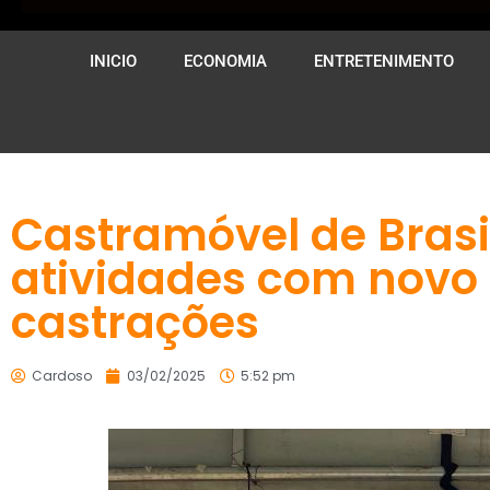
INICIO
ECONOMIA
ENTRETENIMENTO
Castramóvel de Bras
atividades com novo 
castrações
Cardoso
03/02/2025
5:52 pm