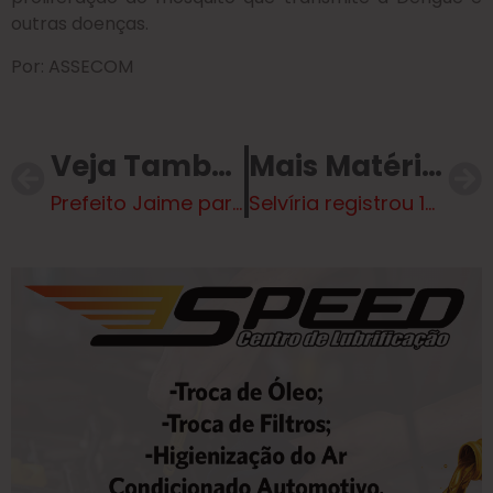
outras doenças.
Por: ASSECOM
Veja Também
Mais Matérias
Prefeito Jaime participa da abertura do ano legislativo da Câmara de Selvíria
Selvíria registrou 142 casos de Dengue em janeiro; Prefeitura continua com ações e população deve colaborar