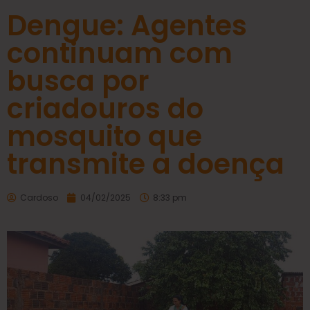
Dengue: Agentes
continuam com
busca por
criadouros do
mosquito que
transmite a doença
Cardoso
04/02/2025
8:33 pm