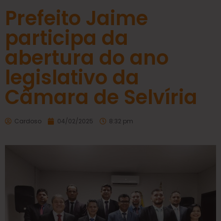
Prefeito Jaime
participa da
abertura do ano
legislativo da
Câmara de Selvíria
Cardoso
04/02/2025
8:32 pm