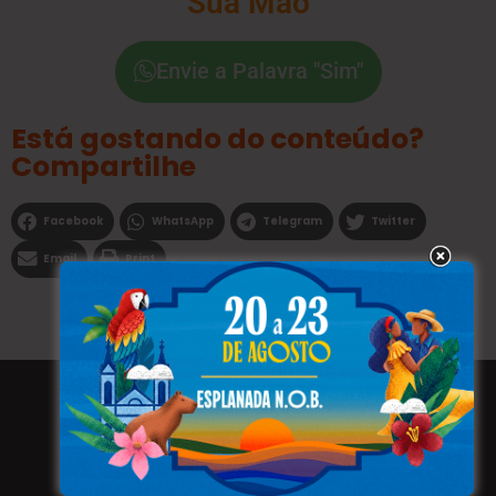
Sua Mão
Envie a Palavra "Sim"
Está gostando do conteúdo?
Compartilhe
Facebook
WhatsApp
Telegram
Twitter
Email
Print
Todos os direitos reservados a WEBFAVORITA.COM.BR