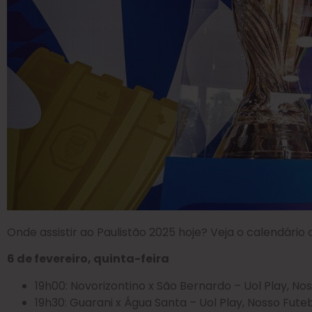
Onde assistir ao Paulistão 2025 hoje? Veja o calendário
6 de fevereiro, quinta-feira
19h00: Novorizontino x São Bernardo – Uol Play, No
19h30: Guarani x Água Santa – Uol Play, Nosso Fute