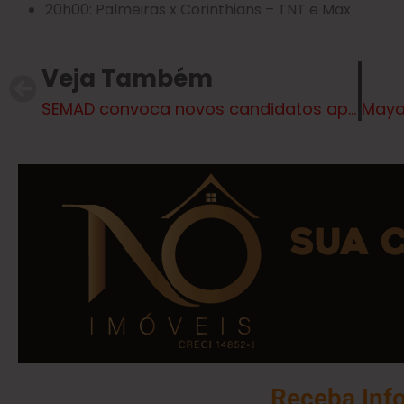
20h00: Palmeiras x Corinthians – TNT e Max
Veja Também
SEMAD convoca novos candidatos aprovados no Processo Seletivo Unificado, veja os cargos;
Receba Inf