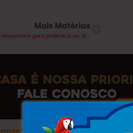
Mais Matérias
Maya Massafera gera polêmica ao dizer que não beija ‘viado’ e é acusada de homofobia
ormações na Palma da Sua Mão