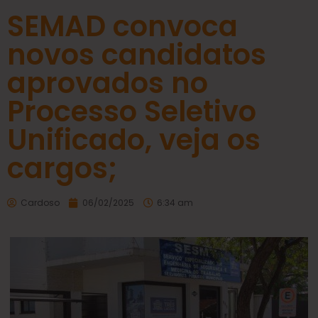
SEMAD convoca
novos candidatos
aprovados no
Processo Seletivo
Unificado, veja os
cargos;
Cardoso
06/02/2025
6:34 am