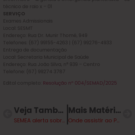
técnico de raio x – 01
SERVIÇO
Exames Admissionais
Local: SESMT
Endereço: Rua Dr. Munir Thomé, 949
Telefones: (67) 99155-4263 | (67) 99276-4933
Entrega de documentação
Local: Secretaria Municipal de Saúde
Endereço: Rua João Silva, n° 939 – Centro
Telefone: (67) 99274 3787
Edital completo:
Resolução nº 004/SEMAD/2025
Veja Também
Mais Matérias
SEMEA alerta sobre a “Seca da Mangueira”, doença que tem afetado árvores em Três Lagoas
Onde assistir ao Paulistão 2025 hoje?