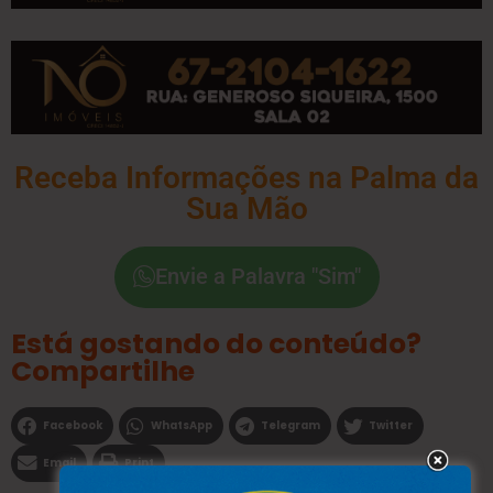
Receba Informações na Palma da
Sua Mão
Envie a Palavra "Sim"
Está gostando do conteúdo?
Compartilhe
Facebook
WhatsApp
Telegram
Twitter
Email
Print