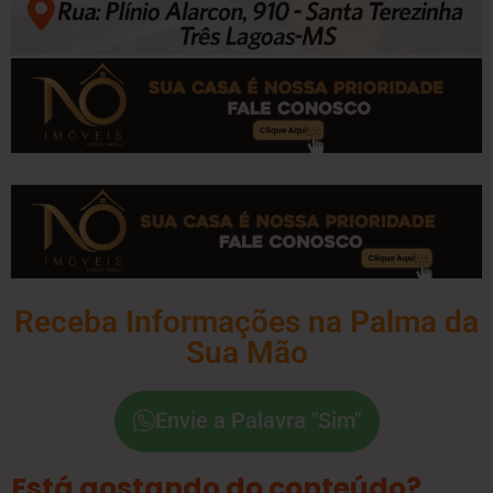
Receba Informações na Palma da
Sua Mão
Envie a Palavra "Sim"
Está gostando do conteúdo?