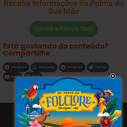
Receba Informações na Palma da
Sua Mão
Envie a Palavra "Sim"
Está gostando do conteúdo?
Compartilhe
Facebook
WhatsApp
Telegram
Twitter
Email
Print
Todos os direitos reservados a WEBFAVORITA.COM.BR