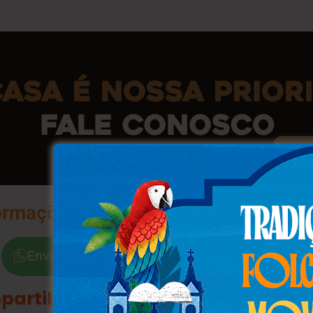
ormações na Palma da Sua Mão
Envie a Palavra "Sim"
partilhe