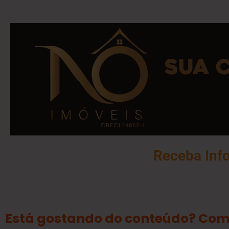
Receba Inf
Está gostando do conteúdo? Com