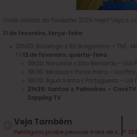
Onde assistir ao Paulistão 2025 hoje? Veja o 
11 de fevereiro, terça-feira
20h00: Botafogo x RB Bragantino – TNT, Ma
TV
12 de fevereiro, quarta-feira
18h30: Noroeste x São Bernardo – Uol 
19h30: Mirassol x Ponte Preta – Uol Pla
19h30: Água Santa x Portuguesa – Uol 
21h35: Santos x Palmeiras – CazéTV,
Zapping TV
Veja Também
Pentágono proíbe pessoas trans de se alistarem às Forças Armadas dos Estados Unidos