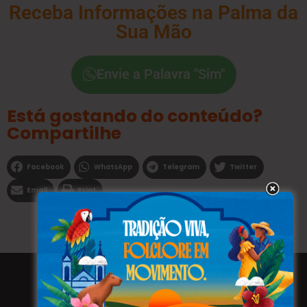
Receba Informações na Palma da
Sua Mão
Envie a Palavra "Sim"
Está gostando do conteúdo?
Compartilhe
Facebook
WhatsApp
Telegram
Twitter
Email
Print
Todos os direitos reservados a WEBFAVORITA.COM.BR