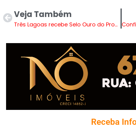
Veja Também
Três Lagoas recebe Selo Ouro do Programa Nacional Criança Alfabetizada
Receba Inf