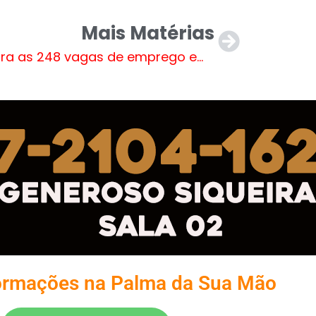
Mais Matérias
Confira as 248 vagas de emprego em Três Lagoas nesta quinta-feira (13)
ormações na Palma da Sua Mão