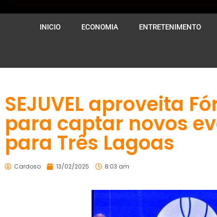
INICIO
ECONOMIA
ENTRETENIMENTO
SEJUVEL aproveita Fó
para captar novos ev
para Três Lagoas
Cardoso
13/02/2025
8:03 am