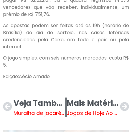
pagar R$ 32.222,01. Já a quadra registrou 14.573
vencedores que vão receber, individualmente, um
prêmio de R$ 751,76.
As apostas podem ser feitas até as 19h (horário de
Brasília) do dia do sorteio, nas casas lotéricas
credenciadas pela Caixa, em todo o país ou pela
internet.
O jogo simples, com seis números marcados, custa R$
5.
Edição:Aécio Amado
Veja Também
Mais Matérias
Muralha de jacarés: registro aéreo revela barreira impressionante no Pantanal
Jogos de Hoje Ao Vivo na TV (23/02) – Domingo – Onde Assistir e Horários