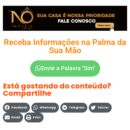
Receba Informações na Palma da
Sua Mão
Envie a Palavra "Sim"
Está gostando do conteúdo?
Compartilhe
Facebook
WhatsApp
Telegram
Twitter
Email
Print