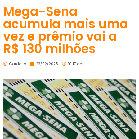
Mega-Sena
acumula mais uma
vez e prêmio vai a
R$ 130 milhões
Cardoso
23/02/2025
10:17 am