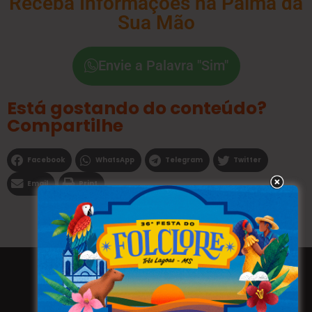
Receba Informações na Palma da
Sua Mão
Envie a Palavra "Sim"
Está gostando do conteúdo?
Compartilhe
Facebook
WhatsApp
Telegram
Twitter
Email
Print
Todos os direitos reservados a WEBFAVORITA.COM.BR