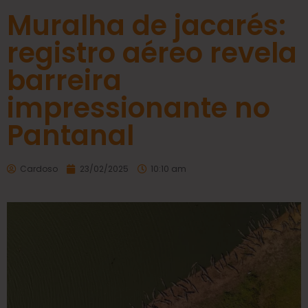
Muralha de jacarés:
registro aéreo revela
barreira
impressionante no
Pantanal
Cardoso
23/02/2025
10:10 am