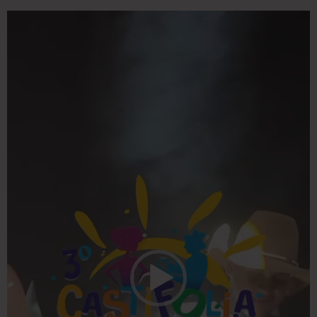
Tocador
de
vídeo