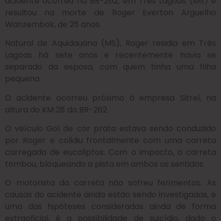
acidente ocorreu na BR-262, em Três Lagoas (MS) e
resultou na morte de Roger Everton Arguelho
Wanzembok, de 25 anos.
Natural de Aquidauana (MS), Roger residia em Três
Lagoas há sete anos e recentemente havia se
separado da esposa, com quem tinha uma filha
pequena.​
O acidente ocorreu próximo à empresa Sitrel, na
altura do KM 28 da BR-262.
O veículo Gol de cor prata estava sendo conduzido
por Roger e colidiu frontalmente com uma carreta
carregada de eucaliptos. Com o impacto, a carreta
tombou, bloqueando a pista em ambos os sentidos.
O motorista da carreta não sofreu ferimentos. As
causas do acidente ainda estão sendo investigadas, e
uma das hipóteses consideradas ainda de forma
extraoficial, é a possibilidade de suicídio, dado o