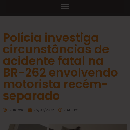
Polícia investiga
circunstâncias de
acidente fatal na
BR-262 envolvendo
motorista recém-
separado
Cardoso
25/02/2025
7:40 am