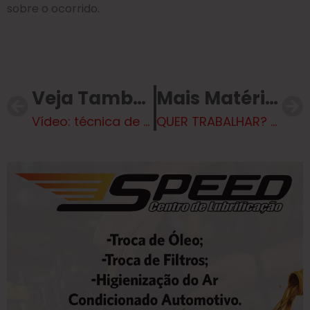
sobre o ocorrido.
Veja Também
Mais Matérias
Vídeo: técnica de enfermagem quebra braço de menina acamada no DF
QUER TRABALHAR? Tem 291 vagas te esperando na Casa do Trabalhador em Três Lagoas