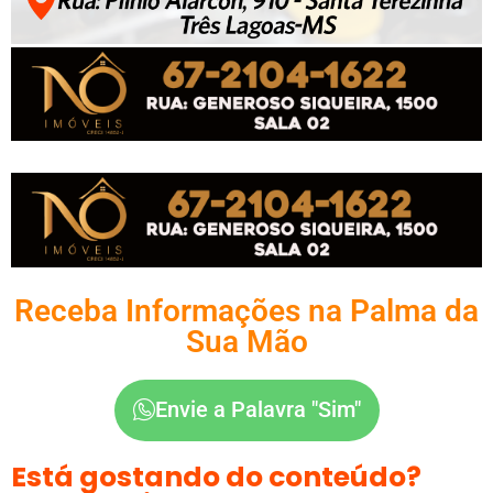
Receba Informações na Palma da
Sua Mão
Envie a Palavra "Sim"
Está gostando do conteúdo?