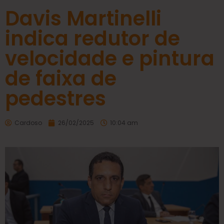
Davis Martinelli
indica redutor de
velocidade e pintura
de faixa de
pedestres
Cardoso
26/02/2025
10:04 am