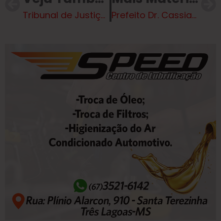
Tribunal de Justiça leiloa sucatas de motocicletas e mobiletes
Prefeito Dr. Cassiano entrega 27 títulos de regularização fundiária de imóveis em Três Lagoas