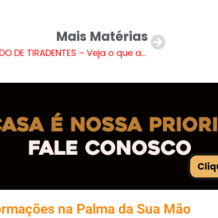
Mais Matérias
FERIADO DE TIRADENTES – Veja o que abre e o que fecha na Prefeitura de Três Lagoas
ormações na Palma da Sua Mão