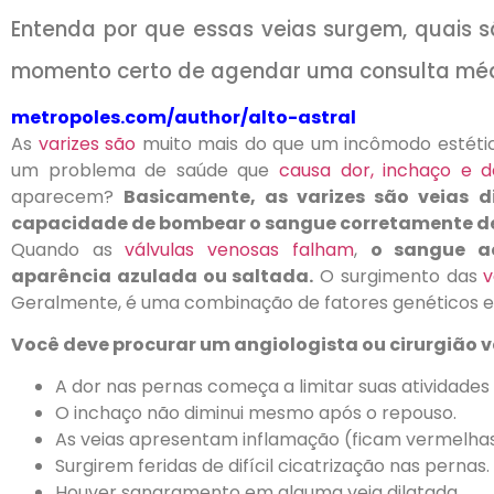
Entenda por que essas veias surgem, quais são
momento certo de agendar uma consulta mé
metropoles.com/author/alto-astral
As
varizes são
muito mais do que um incômodo estétic
um problema de saúde que
causa dor, inchaço e d
aparecem?
Basicamente, as varizes são veias 
capacidade de bombear o sangue corretamente de 
Quando as
válvulas venosas falham
,
o sangue a
aparência azulada ou saltada.
O surgimento das
v
Geralmente, é uma combinação de fatores genéticos e 
Você deve procurar um angiologista ou cirurgião 
A dor nas pernas começa a limitar suas atividades d
O inchaço não diminui mesmo após o repouso.
As veias apresentam inflamação (ficam vermelhas
Surgirem feridas de difícil cicatrização nas pernas.
Houver sangramento em alguma veia dilatada.