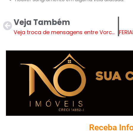
Veja Também
Veja troca de mensagens entre Vorcaro e Paulo Henrique
Receba Inf