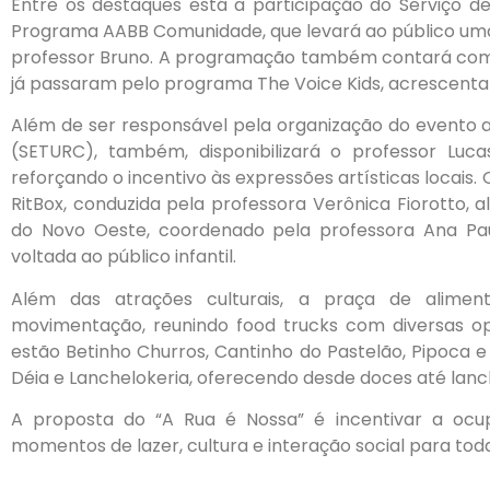
Entre os destaques está a participação do Serviço d
Programa AABB Comunidade, que levará ao público um
professor Bruno. A programação também contará com 
já passaram pelo programa The Voice Kids, acrescentan
Além de ser responsável pela organização do evento a
(SETURC), também, disponibilizará o professor Luca
reforçando o incentivo às expressões artísticas locais
RitBox, conduzida pela professora Verônica Fiorotto,
do Novo Oeste, coordenado pela professora Ana P
voltada ao público infantil.
Além das atrações culturais, a praça de alime
movimentação, reunindo food trucks com diversas op
estão Betinho Churros, Cantinho do Pastelão, Pipoca 
Déia e Lanchelokeria, oferecendo desde doces até lanc
A proposta do “A Rua é Nossa” é incentivar a oc
momentos de lazer, cultura e interação social para to