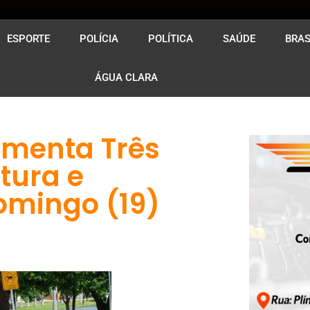
ESPORTE
POLÍCIA
POLÍTICA
SAÚDE
BRAS
ÁGUA CLARA
imenta Três
tura e
omingo (19)