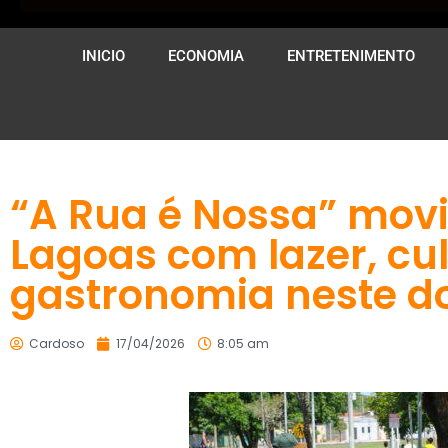
INICIO
ECONOMIA
ENTRETENIMENTO
“A Rua é Nossa” mov
Lagoas com lazer, cul
gastronomia neste d
Cardoso
17/04/2026
8:05 am