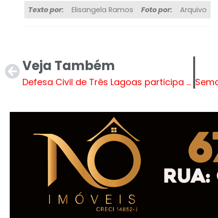
Texto por:
Elisangela Ramos
Foto por:
Arquivo
Veja Também
Defesa Civil de Três Lagoas participa de treinamento sobre Produtos Perigosos